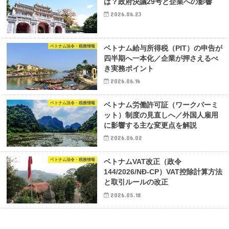
は？政府決議29号と企業への影響
2026.06.23
ベトナム法令・税務情報
ベトナム給与所得税（PIT）の申告が
四半期へ一本化／企業が押さえるべ
き実務ポイント
2026.06.16
ベトナム法令・税務情報
ベトナム労働許可証（ワークパーミ
ット）制度の見直しへ／外国人雇用
に影響する主な変更点を解説
2026.06.02
ベトナム法令・税務情報
ベトナムVAT改正（政令
144/2026/NĐ-CP）VAT控除計算方法
と取引ルールの改正
2026.05.18