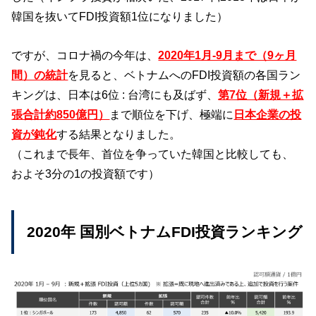
韓国を抜いてFDI投資額1位になりました）
ですが、コロナ禍の今年は、
2020年1月-9月まで（9ヶ月
間）の統計
を見ると、ベトナムへのFDI投資額の各国ラン
キングは、日本は6位 : 台湾にも及ばず、
第7位（新規＋拡
張合計約850億円）
まで順位を下げ、極端に
日本企業の投
資が鈍化
する結果となりました。
（これまで長年、首位を争っていた韓国と比較しても、
およそ3分の1の投資額です）
2020年 国別ベトナムFDI投資ランキング