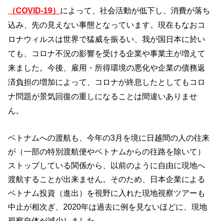
（COVID-19）
によって、社会活動が低下し、消費が落ち
込み、先の見えない事態となっています。現在もなおコ
ロナウィルスは世界で猛威を振るい、我が国日本に於い
ても、コロナ不況の影響を受ける企業や事業主が増えて
来ました。今後、雇用・所得環境の悪化や企業の債務返
済負担の増加によって、コロナが終息したとしてもコロ
ナ問題が景気回復の重しになることは間違いありませ
ん。
ベトナムへの渡航も、今年の3月を境に日越間の人の往来
が（一部の特別渡航便やベトナムからの往路を除いて）
ストップしている関係から、以前のように自由に現地へ
渡航することが出来ません。そのため、日本企業による
ベトナム投資（進出）を視野に入れた現地視察ツアーも
中止が相次ぎ、2020年は過去に例を見ないほどに、現地
視察自体が減少しました。