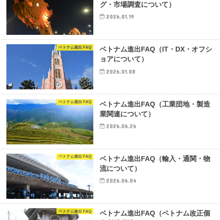
グ・市場調査について）
2026.01.19
ベトナム進出 FAQ
ベトナム進出FAQ（IT・DX・オフシ
ョアについて）
2026.01.08
ベトナム進出 FAQ
ベトナム進出FAQ（工業団地・製造
業関連について）
2026.06.26
ベトナム進出 FAQ
ベトナム進出FAQ（輸入・通関・物
流について）
2026.06.04
ベトナム進出 FAQ
ベトナム進出FAQ（ベトナム改正個