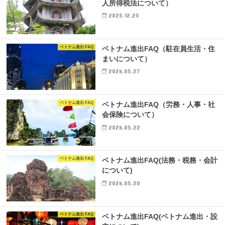
人所得税法について）
2025.12.25
ベトナム進出 FAQ
ベトナム進出FAQ（駐在員生活・住
まいについて）
2026.05.27
ベトナム進出 FAQ
ベトナム進出FAQ（労務・人事・社
会保険について）
2026.05.22
ベトナム進出 FAQ
ベトナム進出FAQ(法務・税務・会計
について)
2026.05.20
ベトナム進出 FAQ
ベトナム進出FAQ(ベトナム進出・設