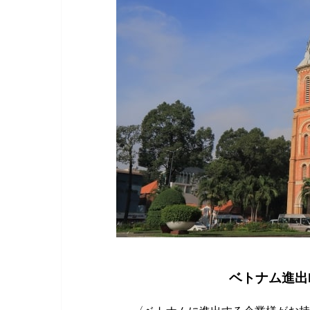
ベトナム進出F