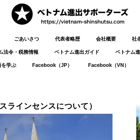
ごあいさつ
代表者略歴
会社概要
社
ム法令・税務情報
ベトナム進出ガイド
ベトナム進
語を学ぶ
Facebook（JP）
Facebook（VN）
ジネスラインセンスについて）