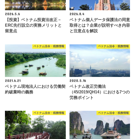
2026.5.6
2026.8.4
【投資】ベトナム投資法改正－
ベトナム個人データ保護法の同意
ERC先行設立の実務メリットと
取得とは？企業が説明すべき内容
留意点
と注意点を解説
ベトナム法令・税務情報
ベトナム法令・税務情報
2021.6.21
2020.5.16
ベトナム現地法人における労働契
ベトナム改正労働法
約破棄時の義務
（45/2019/QH14）における7つの
労務ポイント
ベトナム法令・税務情報
ベトナム法令・税務情報