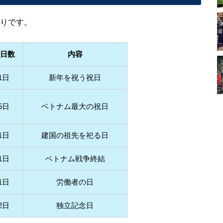
通りです。
日数
内容
1日
新年を祝う祝日
5日
ベトナム最大の祝日
1日
建国の祖先を祀る日
1日
ベトナム戦争終結
1日
労働者の日
2日
独立記念日