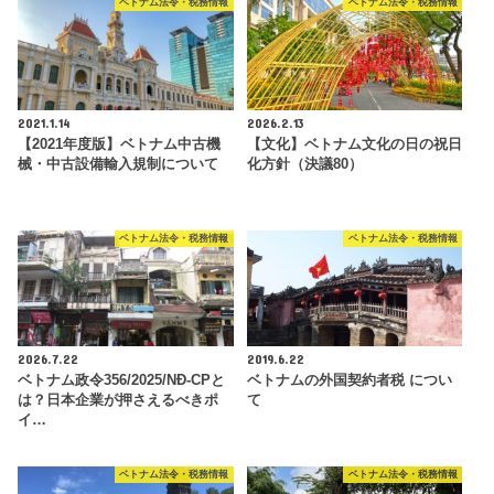
ベトナム法令・税務情報
ベトナム法令・税務情報
2021.1.14
2026.2.13
【2021年度版】ベトナム中古機
【文化】ベトナム文化の日の祝日
械・中古設備輸入規制について
化方針（決議80）
ベトナム法令・税務情報
ベトナム法令・税務情報
2026.7.22
2019.6.22
ベトナム政令356/2025/NĐ-CPと
ベトナムの外国契約者税 につい
は？日本企業が押さえるべきポ
て
イ…
ベトナム法令・税務情報
ベトナム法令・税務情報