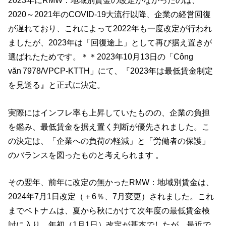
2023年にRMW：地域別賃金の改定がなかったのは、
2020～2021年のCOVID‑19大流行以降、企業の経営回復
が遅れており、これによって2022年も一度改定が行われ
ましたが、2023年は「回復途上」として再び据え置きが
選ばれたためです。＊＊2023年10月13日の「Công
văn 7978/VPCP-KTTH」にて、『2023年は最低賃金制定
を見送る』と正式に決定。
実際にはインフレ率も上昇していたものの、企業の負担
を鑑み、最低賃金を据え置く判断が優先されました。こ
の決定は、「企業への負荷の軽減」と「労働者の保護」
のバランスを図ったものと考えられます 。
その翌年、前年に改定の無かったRMW：地域別賃金は、
2024年7月1日改定（＋6％、7月変更）されました。これ
までベトナムは、夏から秋にかけて次年度の最低賃金検
討に入り、年初（1月1日）改定が基本でしたが、最近で