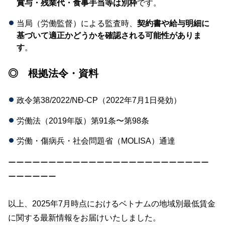
賞与・残業代・食事手当等は別枠
です。
当局（労働監督）による監査時、
契約書や給与明細に
基づいて適正かどうかを確認される可能性がありま
す
。
◎ 根拠法令・資料
政令第38/2022/NĐ-CP（2022年7月1日発効）
労働法（2019年版）第91条〜第98条
労働・傷病兵・社会問題省（MOLISA）通達
ーーーーーーーーーーーーーーーーーーーーーーーーー
ーーーーーー
以上、2025年7月時点におけるベトナムの地域別最低賃金
に関する最新情報をお届けいたしました。