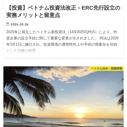
【投資】ベトナム投資法改正－ERC先行設立の
実務メリットと留意点
2026.05.06
2025年に成立したベトナム新投資法（143/2025/QH15）により、外
資企業の設立手続に関して重要な変更が示されました。 同法は2026
年3月1日に施行され、投資環境の透明性向上や手続の簡素化を目的
とした大幅な制度…
ベトナム法令・税務情報