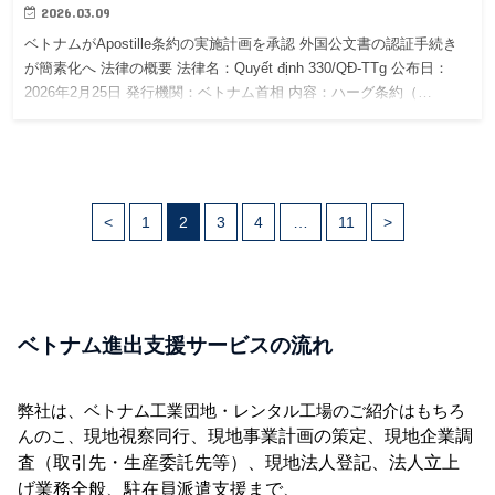
2026.03.09
ベトナムがApostille条約の実施計画を承認 外国公文書の認証手続き
が簡素化へ 法律の概要 法律名：Quyết định 330/QĐ-TTg 公布日：
2026年2月25日 発行機関：ベトナム首相 内容：ハーグ条約（…
<
1
2
3
4
…
11
>
ベトナム進出支援サービスの流れ
弊社は、ベトナム工業団地・レンタル工場のご紹介はもちろ
現地視察同行、現地事業計画の策定、現地企業調
んのこ、
査（取引先・生産委託先等）、
現地法人登記、法人立上
げ業務全般、駐在員派遣支援まで、