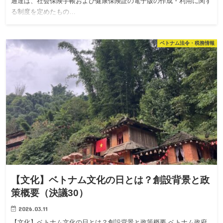
通達は、社会保険手帳および健康保険証の電子版の作成・利用に関す
る制度を定めたもの…
ベトナム法令・税務情報
【文化】ベトナム文化の日とは？創設背景と政
策概要（決議30）
2026.03.11
【文化】ベトナム文化の日とは？創設背景と政策概要 ベトナム政府