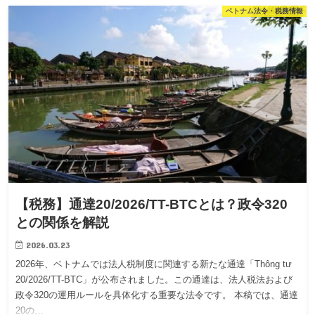
ベトナム法令・税務情報
【税務】通達20/2026/TT-BTCとは？政令320
との関係を解説
2026.03.23
2026年、ベトナムでは法人税制度に関連する新たな通達「Thông tư
20/2026/TT-BTC」が公布されました。この通達は、法人税法および
政令320の運用ルールを具体化する重要な法令です。 本稿では、通達
20の…